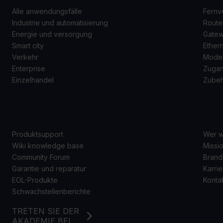
Alle anwendungsfälle
Fernv
Industrie und automatisierung
Route
Energie und versorgung
Gate
Smart city
Ether
Verkehr
Mode
Enterprise
Zugan
Einzelhandel
Zube
SUPPORT
Ü
Produktsupport
Wer w
Wiki knowledge base
Missio
Community Forum
Brand
Garantie und reparatur
Karrie
EOL-Produkte
Konta
Schwachstellenberichte
TRETEN SIE DER
AKADEMIE BEI