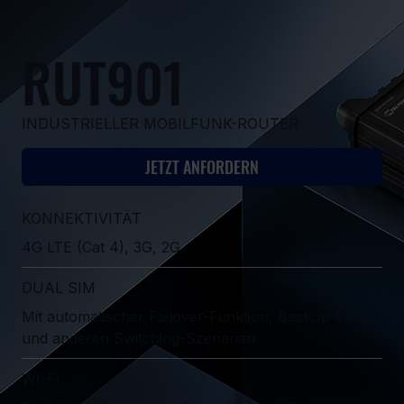
RUT901
INDUSTRIELLER MOBILFUNK-ROUTER
JETZT ANFORDERN
KONNEKTIVITÄT
4G LTE (Cat 4), 3G, 2G
DUAL SIM
Mit automatischer Failover-Funktion, Backup-WAN
und anderen Switching-Szenarien
WI-FI