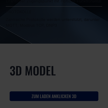
Drahtloser Zugangspunkt mit Hotspot-Funktionalität
PROTOKOLLE
Zahlreiche Protokolle werden unterstützt, darunter
MQTT, Modbus TCP, DNP3
3D MODEL
ZUM LADEN ANKLICKEN 3D