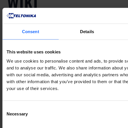
WIKI
KNOWLEDGE
Consent
Details
BASE
This website uses cookies
We use cookies to personalise content and ads, to provide s
In unserer Wiki Knowledge Base finden Sie die
and to analyse our traffic. We also share information about yo
neueste Firmware, Änderungsprotokolle, Zertifikate
with our social media, advertising and analytics partners wh
und Anleitungen für den ersten Start.
with other information that you’ve provided to them or that th
WIKI ZUGREIFFEN
your use of their services.
Consent
Necessary
Selection