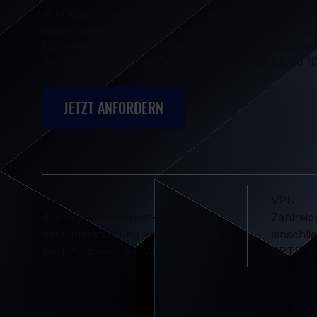
RUTX08 ist ein robuster und leistungsstarker Ethe
industriellen Einsatz, der auf RutOS abgewiesen ist 
OpenWRT-basierten Betriebssystem. Das Gerät verf
Anschlüsse mit einer Geschwindigkeit von bis zu 
JETZT ANFORDERN
GIGABIT ETH
VPN
4 x Gigabit-Ethernet-Anschlüsse
Zahlrei
mit Unterstützung von bis zu 128
einschli
port-/tagbasierten VLANs
PPTP, 