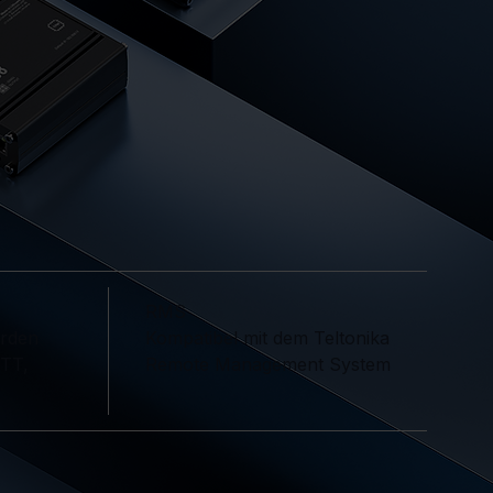
RMS
Kompatibel mit dem Teltonika
erden
Remote Management System
QTT,