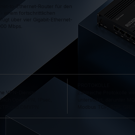
rnet-to-Ethernet-Router für den
- einem fortschrittlichen
ügt über vier Gigabit-Ethernet-
1000 Mbps.
PROTOKOLLE
che VPN-Dienste
Zahlreiche Protokolle w
eßlich OpenVPN, IPsec,
unterstützt, darunter M
L2TP und DMVPN
Modbus TCP, BGP, GRE