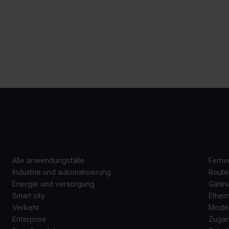
ANWENDUNGSFÄLLE
P
Alle anwendungsfälle
Fernv
Industrie und automatisierung
Route
Energie und versorgung
Gate
Smart city
Ether
Verkehr
Mode
Enterprise
Zugan