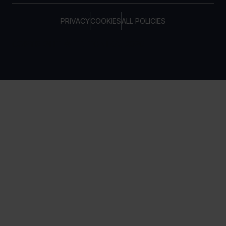
PRIVACY
COOKIES
ALL POLICIES
COPYRIGHT © TELTONIKA, 2026