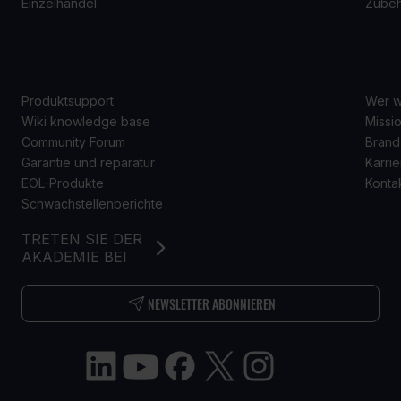
Einzelhandel
Zube
SUPPORT
Ü
Produktsupport
Wer w
Wiki knowledge base
Missio
Community Forum
Brand
Garantie und reparatur
Karrie
EOL-Produkte
Konta
Schwachstellenberichte
TRETEN SIE DER
AKADEMIE BEI
NEWSLETTER ABONNIEREN