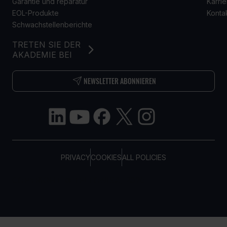
Garantie und reparatur
Karrie
EOL-Produkte
Konta
Schwachstellenberichte
TRETEN SIE DER
AKADEMIE BEI
NEWSLETTER ABONNIEREN
PRIVACY
COOKIES
ALL POLICIES
COPYRIGHT © TELTONIKA, 2026