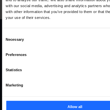
with our social media, advertising and analytics partners wh
with other information that you’ve provided to them or that th
your use of their services.
Consent
ANWENDUNGSFÄLLE
P
Necessary
Selection
Alle anwendungsfälle
Fernv
Preferences
Industrie und automatisierung
Route
Energie und versorgung
Gate
Statistics
Smart city
Ether
Verkehr
Mode
Enterprise
Zugan
Marketing
Einzelhandel
Zube
SUPPORT
Ü
Allow all