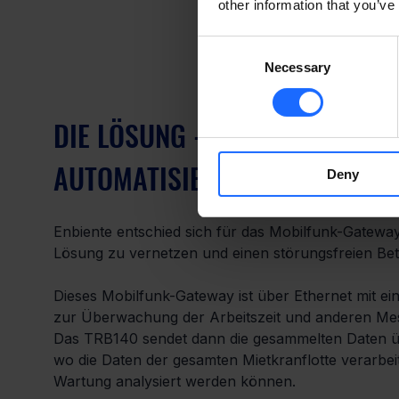
other information that you’ve
Consent
Necessary
Selection
DIE LÖSUNG - EIN MOBILFUNK-
AUTOMATISIERUNG
Deny
Enbiente entschied sich für das Mobilfunk-Gateway
Lösung zu vernetzen und einen störungsfreien Bet
Dieses Mobilfunk-Gateway ist über Ethernet mit ei
zur Überwachung der Arbeitszeit und anderen Mess
Das TRB140 sendet dann die gesammelten Daten 
wo die Daten der gesamten Mietkranflotte verarb
Wartung analysiert werden können.