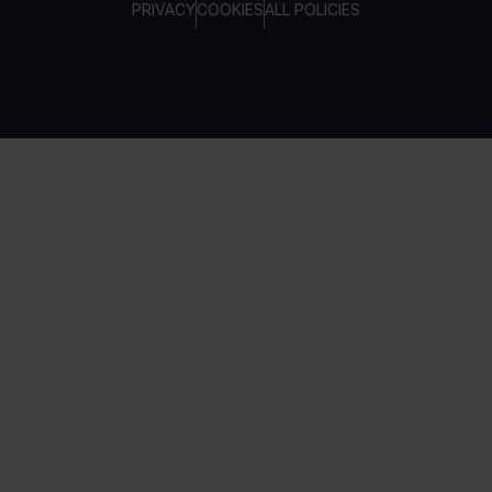
PRIVACY
COOKIES
ALL POLICIES
COPYRIGHT © TELTONIKA, 2026