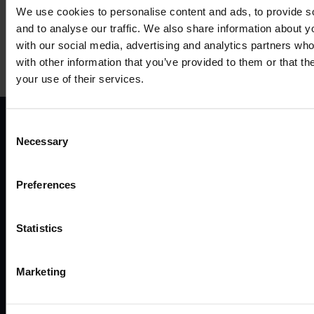
We use cookies to personalise content and ads, to provide s
and to analyse our traffic. We also share information about yo
Mehr anzeigen
with our social media, advertising and analytics partners wh
with other information that you’ve provided to them or that th
your use of their services.
Consent
Necessary
ANWENDUNGSFÄLLE
P
Selection
Preferences
Alle anwendungsfälle
Fernv
Industrie und automatisierung
Route
Statistics
Energie und versorgung
Gate
Smart city
Ether
Verkehr
Mode
Marketing
Enterprise
Zugan
Einzelhandel
Zube