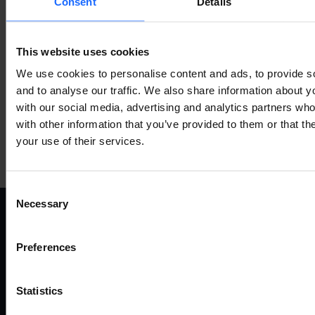
Consent
Details
VERWANDTES
ZUBEHÖR
This website uses cookies
We use cookies to personalise content and ads, to provide s
and to analyse our traffic. We also share information about yo
with our social media, advertising and analytics partners wh
with other information that you’ve provided to them or that th
Mehr anzeigen
your use of their services.
Consent
Necessary
Selection
ANWENDUNGSFÄLLE
P
Preferences
Alle anwendungsfälle
Fernv
Statistics
Industrie und automatisierung
Route