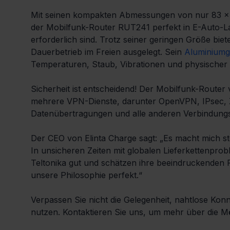
Mit seinen kompakten Abmessungen von nur 83 x 2
der Mobilfunk-Router RUT241 perfekt in E-Auto-La
erforderlich sind. Trotz seiner geringen Größe biete
Dauerbetrieb im Freien ausgelegt. Sein 
Aluminium
Temperaturen, Staub, Vibrationen und physischer 
Sicherheit ist entscheidend! Der Mobilfunk-Router v
mehrere VPN-Dienste, darunter OpenVPN, IPsec, Z
Datenübertragungen und alle anderen Verbindungsp
Der CEO von Elinta Charge sagt: „Es macht mich st
In unsicheren Zeiten mit globalen Lieferkettenprob
Teltonika gut und schätzen ihre beeindruckenden F
unsere Philosophie perfekt.“
Verpassen Sie nicht die Gelegenheit, nahtlose Konn
nutzen. Kontaktieren Sie uns, um mehr über die Mö