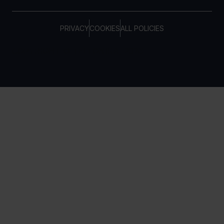
PRIVACY
COOKIES
ALL POLICIES
COPYRIGHT © TELTONIKA, 2026