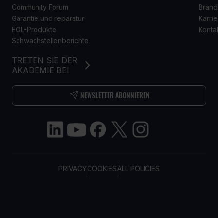
Community Forum
Brand
Garantie und reparatur
Karrie
EOL-Produkte
Konta
Schwachstellenberichte
TRETEN SIE DER
AKADEMIE BEI
NEWSLETTER ABONNIEREN
PRIVACY
COOKIES
ALL POLICIES
COPYRIGHT © TELTONIKA, 2026