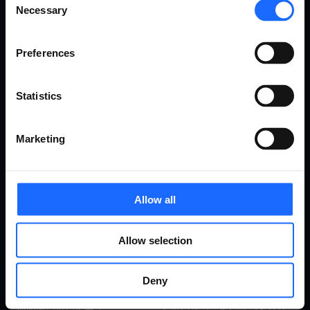
Necessary
Selection
事例集
製品
Preferences
事例集
RMS（リモート・マネジメン
ト・システム）
産業＆オートメーション
Statistics
ルーター
エネルギー＆ユーティリティ
ゲートウェイ
スマートシティ
ネットワーク スイッチ
トランスポーテーション
Marketing
モデム
企業
アクセス・ポイント
小売
アクセサリ
サポー
当社に
Allow all
ト
Allow selection
ついて
Deny
製品サポート
会社概要
Wikiナレッジベース
ミッション、ビジョン＆バリ