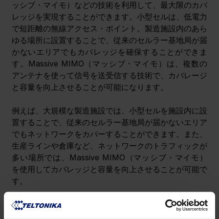
ッシブ・マイモ）などの技術を利用して、最大限のカバ
レッジを実現することができます。小型セルは、低電力
で短距離の無線アクセス・ポイント。製造施設内のあら
ゆる場所に設置することで、従来のセルラー基地局が届
かないエリアでもカバレッジを確保することができま
す。Massive MIMO（マッシブ・マイモ）は、複数の
アンテナを使って信号を送受信する技術で、カバレージ
と容量を向上させることが可能になります。
例えば、大規模な製造施設では、小型セルを施設内に設
置することで、従来のセルラー基地局が届かないエリア
でもネットワークをカバーすることができます。また、
生産ラインや倉庫など、ネットワークのトラフィックが
多い場所では、Massive MIMO（マッシブ・マイモ）
を使用してカバレッジと容量を向上させることが可能で
す。
3. 安全で柔軟なネットワーク