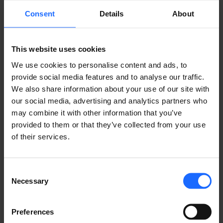
5Gのデジタル化による仮想化技術とネットワーク・ス
Consent
Details
About
ライシング技術を使用して、安全で柔軟なネットワーク
を構築することができます。ネットワーク・スライシン
グは、特定のアプリケーションやユーザーに合わせた仮
This website uses cookies
想ネットワークを作成することで、高いセキュリティと
We use cookies to personalise content and ads, to
柔軟性を実現できます。
provide social media features and to analyse our traffic.
We also share information about your use of our site with
例えば製造業では、特定の生産ライン専用のネットワー
our social media, advertising and analytics partners who
ク・スライスを作成し、独自のQoSパラメーターとセ
may combine it with other information that you’ve
キュリティプロトコルを設定することができます。これ
provided to them or that they’ve collected from your use
により、機密性の高い生産データを確実に保護するとと
of their services.
もに、ネットワークへの変更を迅速かつ容易に行うこと
ができるようになるのです。
Consent
さらに仮想化により、複数の仮想ネットワークを同じ物
Necessary
Selection
理インフラ上で動作させたり、リソースの利用率を向上
させ、コストを削減することができます。これにより、
安全で柔軟なだけではなく、費用対効果も高いネットワ
Preferences