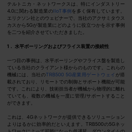
テルトニカ・ネットワークスは、特にインダストリー
4.0に関わる製造業の
IIoT事例
を多く保有しています。
エリクソン社とのウェビナーで、当社のアクサミタウス
カスから5Gが製造業にどのように役立つかを示す事例
を二つを紹介させていただきました。
1． 水平ボーリングおよびフライス装置の接続性 
一つ目の事例は、水平ボーリングやフライス盤を製造し
ている当社のクライアント様からのものです。これらの
機械には、当社の
TRB500 5G産業用ゲートウェイ
が搭
載されており、リモートでの制御とサポート機能が可能
です。これにより、技術担当者が機械から物理的に離れ
ていても、複数の機械を一度に管理/サポートすること
ができます。
これは、4Gネットワークが提供できるソリューション
よりはるかに効率的だといえます。TRB500の5Gネッ
トワークによって可能になった低遅延、ダウンタイムの