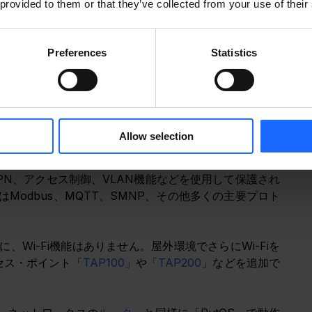
 provided to them or that they’ve collected from your use of their
PoE+ルーターでもあります。このため、エンド・デバイ
自体に電力を供給することができるのです。PoE+機能
in、もうひとつはPoE-out）、エンドデバイスに最大
Preferences
Statistics
安全に保護できることがわかったところで、コネクティビ
、二枚のSIMカードでスムーズなLTE Cat 4接続が
他の切替シナリオなどの信頼性機能により、安定した中
Allow selection
N、アクセス制御、VLAN機能などを使用して保護され
Modbus、MQTT、SMNP、その他多くの主要プロト
、Wi-Fi機能はありません。屋外環境でさらにWi-Fiを
セス・ポイント「
TAP100
」や「
TAP200
」などを追加で