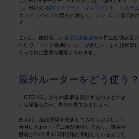
このPoE+ルーター「OTD140」は、他のテルトニ
し、当社の
RMS（リモート・マネジメント・システ
エンドデバイスの両方に対して、シンプルで総合的
す。
これは、自動化した
遠隔気象観測所
や野生動物保護ソ
れたり、ヒトが直接出向くこが難しい、または頻繁に
とって特に重要な機能となります。
屋外ルーターをどう使う
「OTD140」がその真価を発揮するのがどのよ
うな場面なのか、事例を見てみましょう。
例えば、建設現場を想像してみてください。何
カ月にもわたって工事が進行しており、車両や
機材が24時間365日現場に常駐しているような