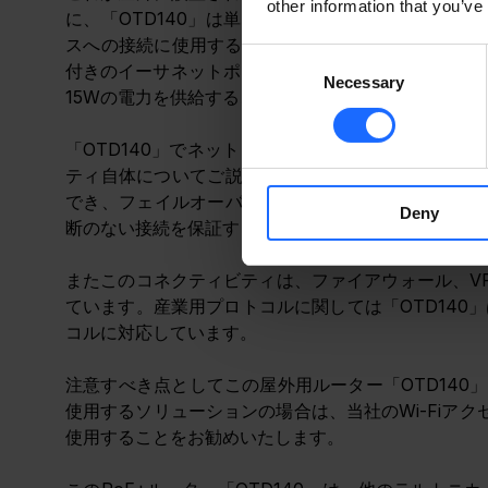
other information that you’ve
に、「OTD140」は単なる屋外ルーターではなく、
スへの接続に使用するケーブルで、エンド・デバイス
Consent
付きのイーサネットポートがふたつあり（ひとつはPoE-
Necessary
Selection
15Wの電力を供給することが可能となります。
「OTD140」でネットワーク・コネクティビティを
ティ自体についてご説明させてください。このデバイスは
でき、フェイルオーバー、バックアップWAN、その
Deny
断のない接続を保証することができます。
またこのコネクティビティは、ファイアウォール、VP
ています。産業用プロトコルに関しては「OTD140」は
コルに対応しています。
注意すべき点としてこの屋外用ルーター「OTD140」に
使用するソリューションの場合は、当社のWi-Fiアク
使用することをお勧めいたします。