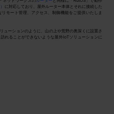
カ・ネットワークスの
ルーター
と同様に「RutOS」で動作
ム）
に対応しており、屋外ルーター本体とそれに接続した
なリモート管理、アクセス、制御機能をご提供いたしま
リューションのように、山の上や荒野の奥深くに設置さ
訪れることができないような屋外IoTソリューションに
？