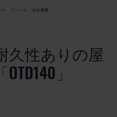
ート
リソース
会社概要
耐久性ありの屋
TD140」