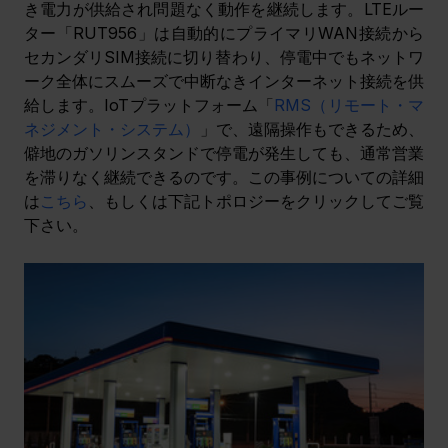
き電力が供給され問題なく動作を継続します。LTEルー
ター「RUT956」は自動的にプライマリWAN接続から
セカンダリSIM接続に切り替わり、停電中でもネットワ
ーク全体にスムーズで中断なきインターネット接続を供
給します。IoTプラットフォーム「
RMS（リモート・マ
ネジメント・システム）
」で、遠隔操作もできるため、
僻地のガソリンスタンドで停電が発生しても、通常営業
を滞りなく継続できるのです。この事例についての詳細
は
こちら
、もしくは下記トポロジーをクリックしてご覧
下さい。