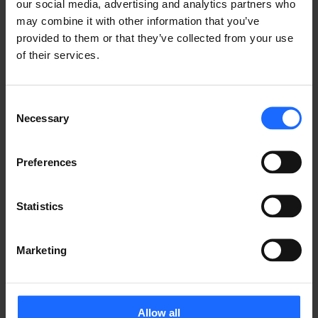
our social media, advertising and analytics partners who
may combine it with other information that you’ve
provided to them or that they’ve collected from your use
of their services.
僻地の施設に予備電源・イ
Consent
ンターネットを備える
Necessary
Selection
Preferences
次は、バックアップ電源とインターネット接続を同時に
供給するデバイス「Reskube Edge E110」（テルトニ
カのパートナ企業が手がける）を僻地のガソリンスタン
Statistics
ドに導入した事例です。導入にあたり、下記二つの課題
がありました。
Marketing
停電時などの非常事態にもスムーズなネットワーク
通信を確保できるよう、「Reskube Edge E110」
にモバイルルーターを組み込むこと
Allow all