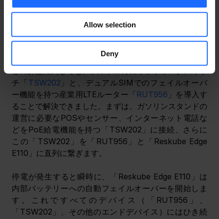
ガソリンスタンド内に設置してある様々な機器
（POSセンサー、監視カメラ、POSシステム、漏
Allow selection
洩センサー等）を「Reskube Edge E11」に接続す
ること
Deny
この課題に関しても、テルトニカのネットワークスイッ
チ「
TSW202
」と、デュアルSIMでのフェイルオーバ
ー機能を持つ産業用LTEルーター「
RUT956
」を導入す
ることで解決できました。まずは、ガソリンスタンドの
運営に必要なPOSやセンサー、インターネット電話な
どをPoE給電機能を持つ「TSW202」に接続、さらに
この「TSW202」を「RUT956」と「Reskube Edge 
E110」に直列に繋ぎます。
停電が発生すると瞬時に、「Reskube Edge E110」は
内部バッテリーへの自動フェイルオーバーを開始しま
す。これですべてのデバイス（「RUT956」、
「TSW202」、その他のエンドデバイス）にはひき続