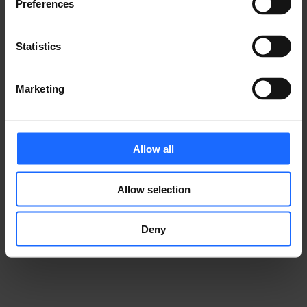
アント一覧を取得し、「
Azure IoT Hub
」などへ送信
Preferences
できます。
Statistics
特定エリアへの進入時アラート、電波強度やデバイス状
態のリモート診断も可能となり、安全かつ効率的で、常
時接続されたフリート運用を実現します。
Marketing
スマートシティ／エネルギー分野
Allow all
同一のインターフェースで、HVACシステム、電力メー
ター、その他のオートメーション機器との統合が可能
で、監視・遠隔制御・データ交換を実現します。
Allow selection
Deny