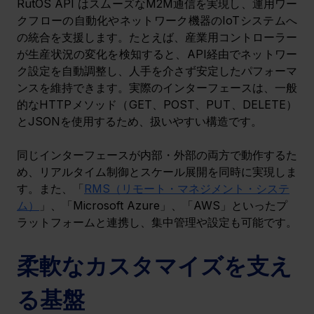
RutOS API はスムーズなM2M通信を実現し、運用ワー
クフローの自動化やネットワーク機器のIoTシステムへ
の統合を支援します。たとえば、産業用コントローラー
が生産状況の変化を検知すると、API経由でネットワー
ク設定を自動調整し、人手を介さず安定したパフォーマ
ンスを維持できます。実際のインターフェースは、一般
的なHTTPメソッド（GET、POST、PUT、DELETE）
とJSONを使用するため、扱いやすい構造です。
同じインターフェースが内部・外部の両方で動作するた
め、リアルタイム制御とスケール展開を同時に実現しま
す。また、「
RMS（リモート・マネジメント・システ
ム）
」、「Microsoft Azure」、「AWS」といったプ
ラットフォームと連携し、集中管理や設定も可能です。
柔軟なカスタマイズを支え
る基盤