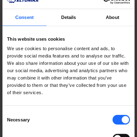
産業分野では、RutOS API が生産設備と監視システム
Consent
Details
About
をつなぐ役割を果たします。PLC、センサー、
Modbus
対応コントローラーとの通信を通じて、集中したデータ
収集や状態監視を実現します。
This website uses cookies
温度、圧力、稼働時間といったメトリクスをSCADAや
We use cookies to personalise content and ads, to
クラウドに送信し、トレンド分析や予知保全に活用でき
provide social media features and to analyse our traffic.
ます。
We also share information about your use of our site with
これにより、異常の早期検知、ダウンタイム削減、設備
our social media, advertising and analytics partners who
稼働効率の向上が可能となり、
産業IoTおよび自動化ソ
may combine it with other information that you’ve
リューション
の性能を大幅に強化します。
provided to them or that they’ve collected from your use
of their services.
フリート管理アプリケーション
輸送分野
では、配送車両、バス、緊急車両などに搭載さ
Consent
れたテルトニカ製ルーターを、RutOS API により遠隔
Necessary
Selection
から一元管理できます。自動化されたデータ連携によ
り、GPS位置情報、イグニッション状態、Wi-Fiクライ