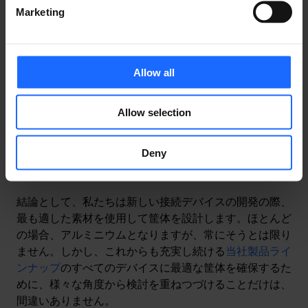
製品の筐体を構成する主な金属ですが、筐体の追加部分
Marketing
を他の材料で作れないということではありません。例え
ば、ニッチな技術的デザイン要素には金属よりもプラス
チックの方が適しています。当社のネットワーク機器に
多様されている壁掛け用の穴がプラスチック製なのはこ
Allow all
のためです。
Allow selection
またテルトニカ・ネットワークスは、接着剤や増粘剤な
どの特定の材料の使用を避けています。デバイスの組み
立てを難しくなり、製品の価格も高くなってしまうから
Deny
です。
結論として、私たちは新しい接続デバイスの開発の際、
最も適した素材を使用して筐体を設計します。ほとんど
の場合、アルミニウムとなりますが、常にそうとは限り
ません。しかし、これからも充実し続ける
当社製品ライ
ンナップ
のすべてのデバイスに最適な筐体を確保するた
めに、様々な角度から検討を重ねつづけることだけは、
間違いありません。