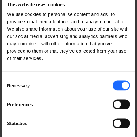
This website uses cookies
We use cookies to personalise content and ads, to
アルミニウムは当社ネットワーク機器の筐体として最も
provide social media features and to analyse our traffic.
よく使用される素材ですが、私たちはこれがデファクト
We also share information about your use of our site with
スタンダードだとは考えていません。価格に大きな影響
our social media, advertising and analytics partners who
を与えることなく、高品質なIoTデバイスのコア基準を
may combine it with other information that you’ve
満たす限り、他の素材にも常に検討対象となります。
provided to them or that they’ve collected from your use
of their services.
例えば、アルミニウムでニーズを十分に満たせないと判
断した場合は、別の素材を使用します。当社産業用ルー
Consent
ター「
RUTXR1
」のケースがそうでした。このルーター
Necessary
Selection
は、ラックに取付け可能で、サーバーキャビネットに設
置するよう設計されていました。そのため、通常よりも
サイズを大きくすると同時に、さらなる耐久性が必要で
Preferences
した。結果として、「RUTXR1」はアルミニウムではな
く完全にスチール製となったのです。
Statistics
アルミニウム（「RUTXR1」の場合はスチール）は当社