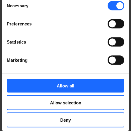
することができます。これにより、セキュリティリスク
Necessary
Selection
や潜在的な不正アクセスを軽減することができるので
す。
Preferences
部署やゲストネットワーク、重要なインフラストラクチ
ャごとに個別のサブネットを作成することで、より厳格
Statistics
なセキュリティ対策を実施し、サブネット間のアクセス
を制限することができます。「ネットマスク」に基づい
た
ファイアウォール
ルールの導入／
VLAN
の実装によ
Marketing
り、ネットワークセキュリティをさらに強化することも
可能です。
Allow all
3. ネットワーク管理の簡素化
「ネットマスク」でIP アドレスに基づいてデバイスを
Allow selection
論理的にグループ化することで、ネットワーク管理簡素
化されます。明確に定義されたサブネットと「ネットマ
Deny
スク」を使用することで、ネットワーク問題のトラブル
シューティング、変更の実装、ネットワークの拡張がよ