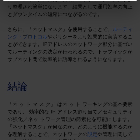
り整理され簡単になります。結果として運用効率の向上
とダウンタイムの短縮につながるのです。
さらに、「ネットマスク」を使用することで、
ルーティ
ング・プロトコル
やポリシーをより効果的に実装するこ
とができます。IPアドレスのネットワーク部分に基づい
てルーティングの決定が行われるので、トラフィックが
サブネット間で効率的に誘導されるようになります。
結論
「ネ ッ ト マ ス ク」 はネ ッ ト ワーキングの基本要素
であり、 効率的な IP アドレス割り当て／セキュリティ
の強化／ネッ トワーク管理の簡素化を可能にします。
「ネットマスク」が何なのか、どのように機能するのか
を理解することで、ネットワークの
設定
や管理に関して