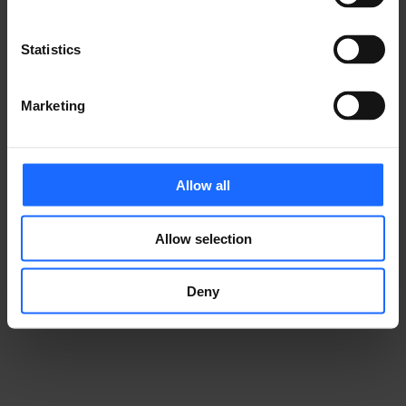
​事例
Statistics
テルトニカ・ネットワークス製品が、さまざまな業界の
IoTソリューションをどのように支えているかをご覧く
ださい。
Marketing
Allow all
Allow selection
事例集
Deny