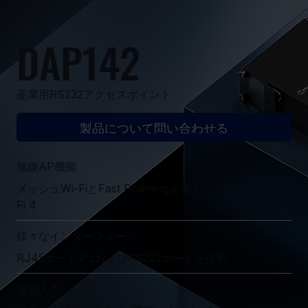
DAP142
産業用RS232アクセスポイント
製品について問い合わせる
無線AP機能
メッシュWi-FiとFast Roamingを備えたスムーズなWi-
Fi 4
様々なインターフェース
RJ45ポート2つおよびRS232ポートを搭載
電源入力