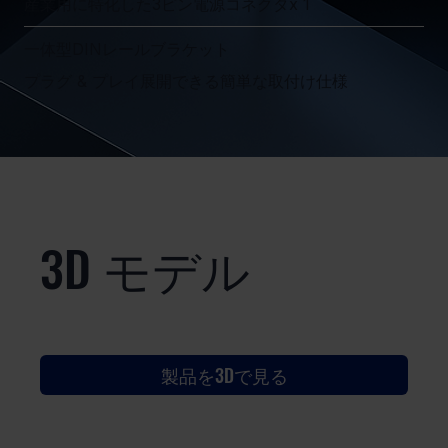
産業用に特化した3ピン電源コネクタx 1
一体型DINレールブラケット
プラグ & プレイ展開できる簡単な取付け仕様
3D モデル
製品を3Dで見る