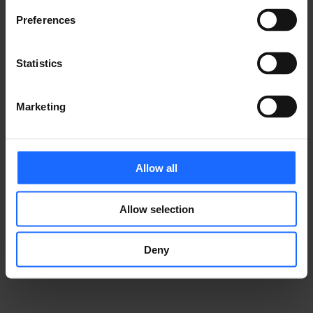
Preferences
​事例
Statistics
テルトニカ・ネットワークス製品が、さまざまな業界の
Marketing
IoTソリューションをどのように支えているかをご覧く
ださい。
Allow all
Allow selection
事例集
Deny