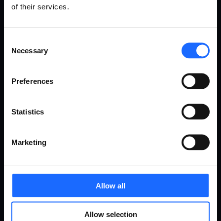
モデム
企業
of their services.
アクセス・ポイント
小売
アクセサリ
サポー
当社に
Consent
Necessary
Selection
ト
ついて
Preferences
製品サポート
会社概要
Statistics
Wikiナレッジベース
ミッション、ビジョン＆バリ
ュー
クラウド・サポート・フォー
ラム
マーケティング資料
Marketing
保証＆修理
キャリア
EOL製品
お問い合わせ
セキュリティ・センター
Allow all
アカデミーに参加す
る
Allow selection