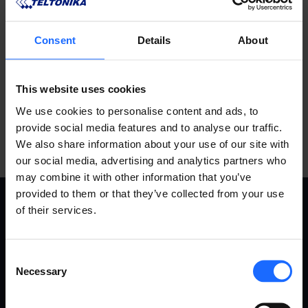
​対応アクセサリ
Consent
Details
About
すべての製品を見る
This website uses cookies
We use cookies to personalise content and ads, to
provide social media features and to analyse our traffic.
We also share information about your use of our site with
our social media, advertising and analytics partners who
may combine it with other information that you’ve
provided to them or that they’ve collected from your use
of their services.
事例集
製品
Consent
Necessary
Selection
事例集
RMS（リモート・マネジメン
ト・システム）
産業＆オートメーション
ルーター
エネルギー＆ユーティリティ