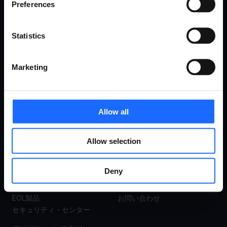
Preferences
ゲートウェイ
スマートシティ
ネットワーク スイッチ
トランスポーテーション
モデム
企業
Statistics
アクセス・ポイント
小売
アクセサリ
Marketing
サポー
当社に
ト
ついて
Allow all
Allow selection
製品サポート
会社概要
Wikiナレッジベース
ミッション、ビジョン＆バリ
ュー
クラウド・サポート・フォー
Deny
ラム
マーケティング資料
保証＆修理
キャリア
EOL製品
お問い合わせ
セキュリティ・センター