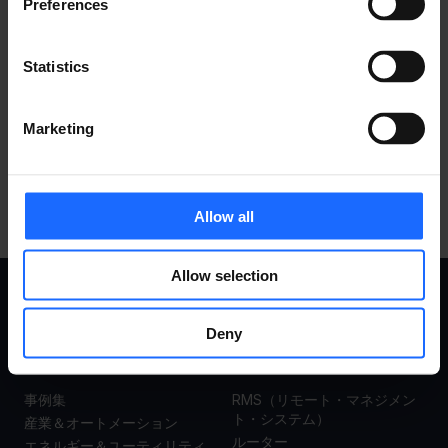
Preferences
​対応アクセサリ
Statistics
すべての製品を見る
Marketing
Allow all
Allow selection
事例集
製品
Deny
事例集
RMS（リモート・マネジメン
ト・システム）
産業＆オートメーション
ルーター
エネルギー＆ユーティリティ