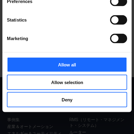
Preferences
​対応アクセサリ
Statistics
すべての製品を見る
Marketing
Allow all
Allow selection
事例集
製品
Deny
事例集
RMS（リモート・マネジメン
ト・システム）
産業＆オートメーション
ルーター
エネルギー＆ユーティリティ