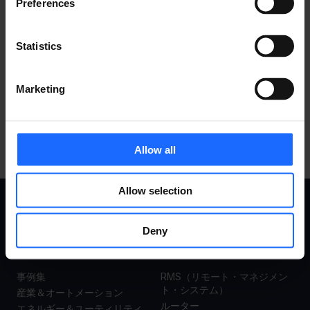
Preferences
​対応アクセサリ
Statistics
すべての製品を見る
Marketing
Allow all
Allow selection
事例集
製品
Deny
事例集
RMS（リモート・マネジメン
ト・システム）
産業＆オートメーション
ルーター
エネルギー＆ユーティリティ