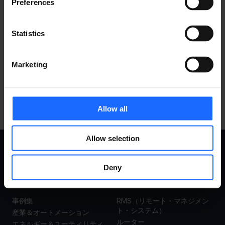
Preferences
​対応アクセサリ
Statistics
すべての製品を見る
Marketing
Allow all
Allow selection
事例集
製品
Deny
事例集
RMS（リモート・マネジメン
ト・システム）
産業＆オートメーション
ルーター
エネルギー＆ユーティリティ