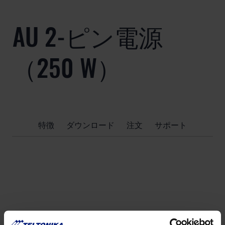
AU 2-ピン電源
（250 W）
特徴
ダウンロード
注文
サポート