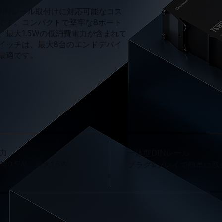
し、DINレール取付けに対応可能なコス
です。コンパクトで堅牢な8ポート
、最大1.5Wの低消費電力が含まれて
イッチは、最大8台のエンドデバイ
最適です。
力
一体型DINレール
0.5W、最大1.5W
プラグ&プレイで簡単に取