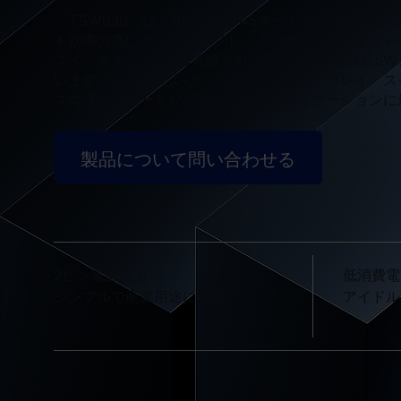
「TSW030」は、10/100 RJ45ポートを8つ搭載
ト効率の高いアンマネージド・イーサネットスイッチ
スイッチで、2ピンの電源入力とアイドル時最大0.5W
います。これらにより、このプラグアンドプレイ・ス
スの接続サポートが必要な産業用アプリケーションに
製品について問い合わせる
2ピン電源入力
低消費電
シンプルで産業用途に最適
アイドル時