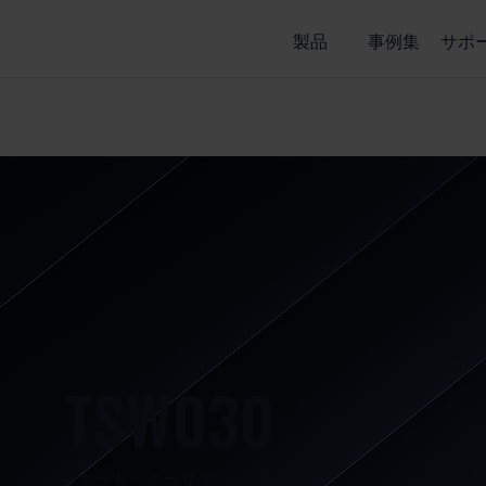
製品
事例集
サポ
TSW030
8ポート・イーサネットスイッチ