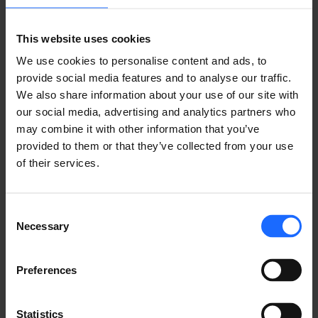
マネジメント
​システム
This website uses cookies
We use cookies to personalise content and ads, to
provide social media features and to analyse our traffic.
We also share information about your use of our site with
RMSの詳細
our social media, advertising and analytics partners who
may combine it with other information that you’ve
provided to them or that they’ve collected from your use
of their services.
Consent
​事例
Necessary
Selection
Preferences
テルトニカ・ネットワークス製品が、さまざまな業界の
IoTソリューションをどのように支えているかをご覧く
ださい。
Statistics