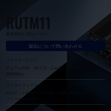
RUTM11
産業用4G LTEルーター
製品について問い合わせる
コネクティビティ
デュアルSIM、4G LTE（Cat 6）、最大速度
300Mbps
インターフェイス
ギガビットRJ45ポート×4、USB、最大128のタグ/ポ
ートベースVLAN
GNSS