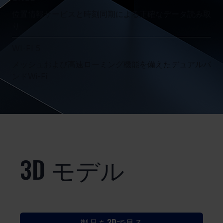
位置情報サービスと時刻同期による正確なデータ読み取
り
WI-FI 5
メッシュおよび高速ローミング機能を備えたデュアルバ
ンドWi-Fi
3D モデル
製品を3Dで見る