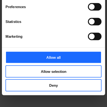
Preferences
​事例
Statistics
テルトニカ・ネットワークス製品が、さまざまな業界の
Marketing
IoTソリューションをどのように支えているかをご覧く
ださい。
Allow all
Allow selection
事例集
Deny