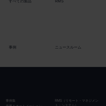
​すべての製品
​RMS
​事例
ニュースルーム
事例集
製品
事例集
RMS（リモート・マネジメン
ト・システム）
産業＆オートメーション