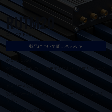
RUTM20
コンパクト5Gルーター
製品について問い合わせる
グローバル5G
グローバル対応のTelit製モデムにより、通信カバレッジ
を最大化
省スペース設計
設置スペースが限られた IoTソリューションにも 5Gを
導入可
デュアルSIMとESIM