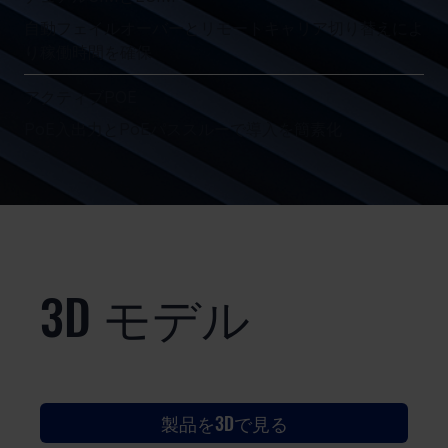
自動フェイルオーバーとリモートキャリア切り替えによ
り稼働時間を確保
アクティブPOE
PoE入出力とPoEパススルーで導入を簡素化
3D モデル
製品を3Dで見る