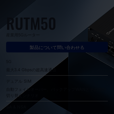
RUTM50
産業用5Gルーター
製品について問い合わせる
5G
最大3.4 Gbpsの超高速通信
デュアル SIM
自動フェイルオーバー、バックアップWANとその他の
切り替えシナリオ
SA & NSA