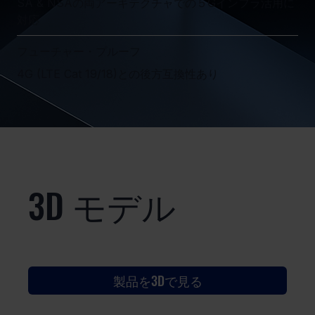
SA & NSAの両アーキテクチャでの５Gインフラ活用に
対応
フューチャー・プルーフ
4G (LTE Cat 19/18)との後方互換性あり
3D モデル
製品を3Dで見る