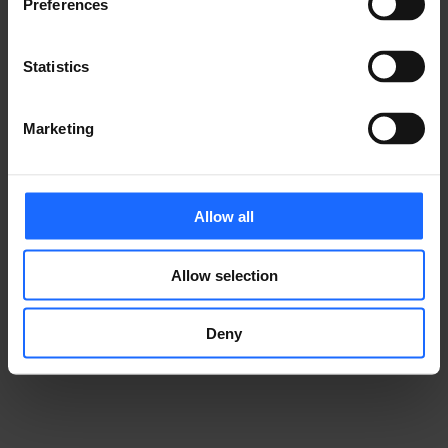
Preferences
​事例
Statistics
テルトニカ・ネットワークス製品が、さまざまな業界の
IoTソリューションをどのように支えているかをご覧く
Marketing
ださい。
Allow all
Allow selection
事例集
Deny