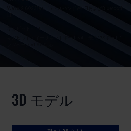
Wave-2 802.11acデュアルバンドWi-FiおよびBluetooth
LE
ギガビットETH
ギガビット・イーサネットポート×4、最大128ポート/
タグベースVLAN対応
3D モデル
製品を3Dで見る