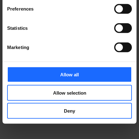
Preferences
​事例
Statistics
テルトニカ・ネットワークス製品が、さまざまな業界の
Marketing
IoTソリューションをどのように支えているかをご覧く
ださい。
Allow all
Allow selection
事例集
Deny