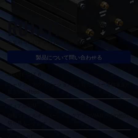
RUTX11
産業用 4G LTE（CAT6）ルーター
製品について問い合わせる
4G LTE CAT 6
キャリア・アグリゲーションによりセルラー通信速度が
最大300Mbps
デュアルSIM
自動フェイルオーバー、バックアップWANとその他の
切り替えシナリオ
WI-FI & BT