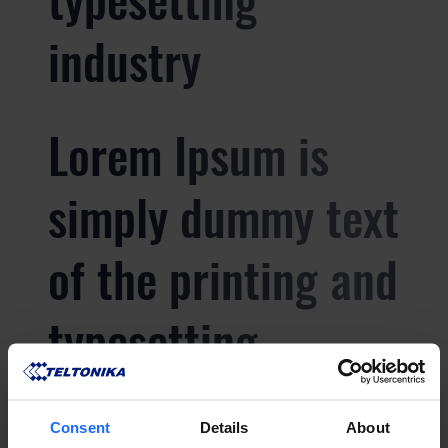
industry
Lorem Ipsum is
simply dummy text
of the printing and
typesetting
industry
Consent
Details
About