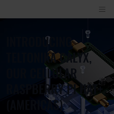
INTRODUCING
TELTONIKA CALYX,
OUR CELLULAR
RASPBERRY PI HAT+
(AMERICAS)