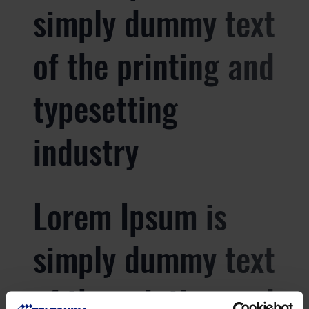
simply dummy text
of the printing and
typesetting
industry
Lorem Ipsum is
simply dummy text
of the printing and