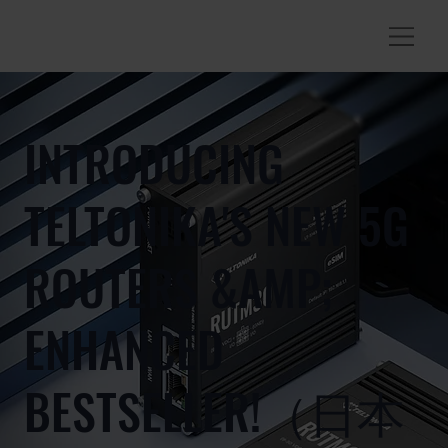
INTRODUCING
TELTONIKA'S NEW 5G
ROUTERS &AMP;
ENHANCED
BESTSELLER!（日本