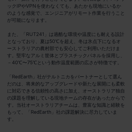
ックIPやVPNを使わなくても、あたかも現地にいるか
のような感覚で、エンジニアがリモート作業を行うこと
が可能になります。
また、「RUT241」は過酷な環境や温度にも耐える設計
となっており、夏は50℃を超え、冬は氷点下になるオ
ーストラリアの農村部でも安心してご利用いただけま
す。堅牢なアルミ筐体とプラスチックパネルを採用し、
－40℃〜75℃という動作温度範囲の広さが特徴です。
「RedEarth」社がテルトニカをパートナーとして選ん
だのは、将来的なアップグレードや新たな展開にも柔軟
に対応できる信頼性の高さに加え、オーストラリア独自
の課題を理解している現地チームの存在があったからで
す。当社オーストラリアチームは、豊富な知識と経験を
もって、「RedEarth」社の課題解決に尽力していま
す。