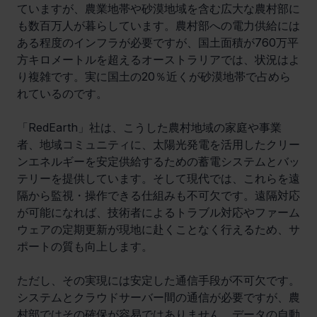
ていますが、農業地帯や砂漠地域を含む広大な農村部に
も数百万人が暮らしています。農村部への電力供給には
ある程度のインフラが必要ですが、国土面積が760万平
方キロメートルを超えるオーストラリアでは、状況はよ
り複雑です。実に国土の20％近くが砂漠地帯で占めら
れているのです。
「RedEarth」社は、こうした農村地域の家庭や事業
者、地域コミュニティに、太陽光発電を活用したクリー
ンエネルギーを安定供給するための蓄電システムとバッ
テリーを提供しています。そして現代では、これらを遠
隔から監視・操作できる仕組みも不可欠です。遠隔対応
が可能になれば、技術者によるトラブル対応やファーム
ウェアの定期更新が現地に赴くことなく行えるため、サ
ポートの質も向上します。
ただし、その実現には安定した通信手段が不可欠です。
システムとクラウドサーバー間の通信が必要ですが、農
村部ではその確保が容易ではありません。データの自動