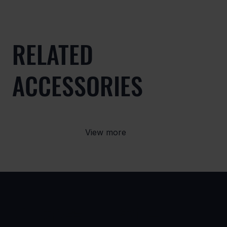
RELATED
ACCESSORIES
View more
事例集
製品