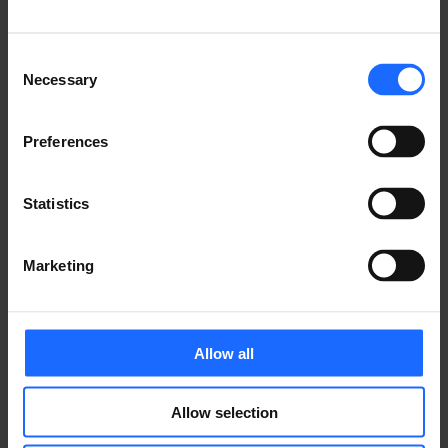
of the printing and
typesetting
Consent
Necessary
Selection
industry
Preferences
Statistics
Lorem Ipsum is
Marketing
simply dummy text
of the printing and
Allow all
typesetting
Allow selection