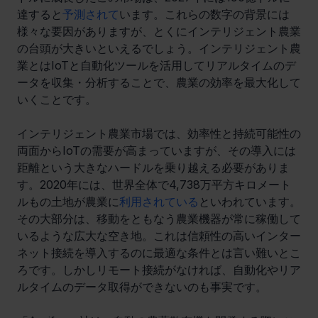
達すると
予測されて
います。これらの数字の背景には
様々な要因がありますが、とくにインテリジェント農業
の台頭が大きいといえるでしょう。インテリジェント農
業とはIoTと自動化ツールを活用してリアルタイムのデ
ータを収集・分析することで、農業の効率を最大化して
いくことです。
インテリジェント農業市場では、効率性と持続可能性の
両面からIoTの需要が高まっていますが、その導入には
距離という大きなハードルを乗り越える必要がありま
す。2020年には、世界全体で4,738万平方キロメート
ルもの土地が農業に
利用されている
といわれています。
その大部分は、移動をともなう農業機器が常に稼働して
いるような広大な空き地。これは信頼性の高いインター
ネット接続を導入するのに最適な条件とは言い難いとこ
ろです。しかしリモート接続がなければ、自動化やリア
ルタイムのデータ取得ができないのも事実です。