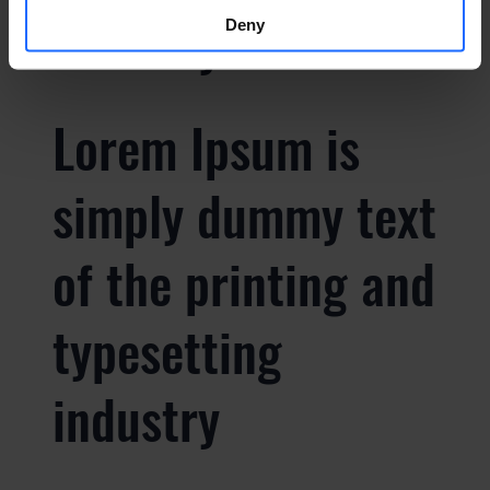
industry
Deny
Lorem Ipsum is
simply dummy text
of the printing and
typesetting
industry