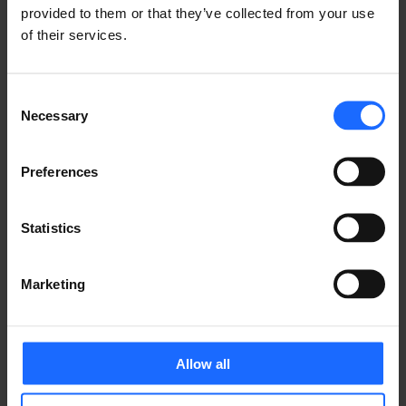
provided to them or that they’ve collected from your use
simply dummy text
of their services.
of the printing and
Consent
Necessary
Selection
typesetting
Preferences
industry
Statistics
Lorem Ipsum is
Marketing
simply dummy text
Allow all