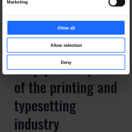
typesetting
Marketing
industry
Allow all
Lorem Ipsum is
Allow selection
simply dummy text
Deny
of the printing and
typesetting
industry