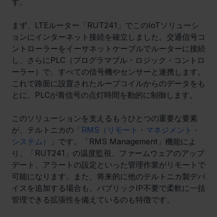
す。
まず、LTEルーター「RUT241」でこのIoTソリューシ
ョンにインターネット接続を確立しました。交通信号コ
ントローラーをイーサネットケーブルでルーターに接続
し、さらにPLC（プログラマブル・ロジック・コントロ
ーラー）で、すべての信号機やセンサーと連携します。
これで路面に設置されたループコイルからのデータをも
とに、PLCが青信号の点灯時間を動的に制御します。
このソリューションを支えるもうひとつの重要な要素
が、テルトニカの「
RMS（リモート・マネジメント・
システム）
」です。「RMS Management」機能によ
り、「RUT241」の温度監視、ファームウェアのアップ
デート、アラートの設定といった管理作業がリモートで
可能になります。また、将来的に他のテルトニカ製デバ
イスを追加する場合も、パブリックIP不要で柔軟に一括
管理できる拡張性を備えているのも特徴です。