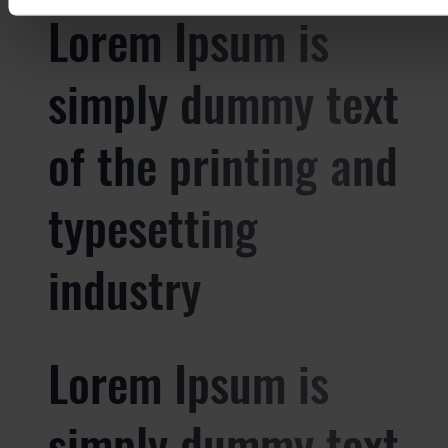
Lorem Ipsum is
simply dummy text
of the printing and
typesetting
industry
Lorem Ipsum is
simply dummy text