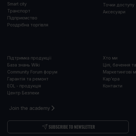
Smart city
Точки доступу
Транспорт
Аксесуари
Підприємство
Роздрібна торгівля
ПІДТРИМКА
ПРО 
Підтримка продукції
Хто ми
База знань Wiki
Цілі, бачення т
Community Forum форум
Маркетингові м
Гарантія та ремонт
Кар’єра
EOL - продукція
Контакти
Центр Безпеки
Join the academy
SUBSCRIBE TO NEWSLETTER