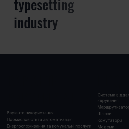
typesetting
industry
ВАРІАНТИ
ПРОД
ВИКОРИСТАННЯ
Система відда
керування
Маршрутизато
Варіанти використання
Шлюзи
Промисловістьта автоматизація
Комутатори
Енергоспоживання та комунальні послуги
Модеми