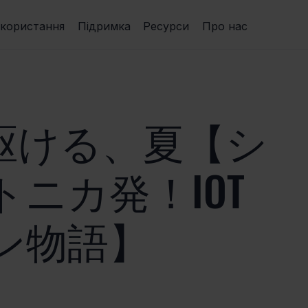
икористання
Підримка
Ресурси
Про нас
で駆ける、夏【シ
ニカ発！IOT
ン物語】