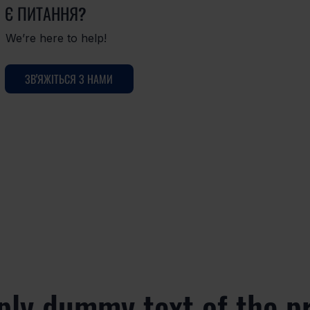
Є ПИТАННЯ?
We’re here to help!
ЗВ'ЯЖІТЬСЯ З НАМИ
ply dummy text of the p