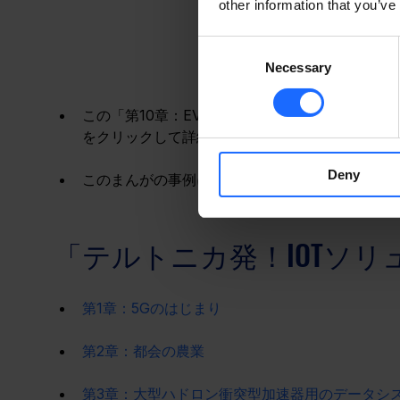
other information that you’ve
Consent
Necessary
Selection
この「第10章：EVで駆ける、夏」に登場するテ
をクリックして詳細をご覧ください。
Deny
このまんがの事例に関しては
こちら
をご覧くださ
「テルトニカ発！IOTソ
第1章：5Gのはじまり
第2章：都会の農業
第3章：大型ハドロン衝突型加速器用のデータシ