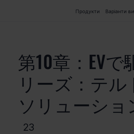
Продукти
Варіанти в
第10章：EV
リーズ：テルト
ソリューショ
23