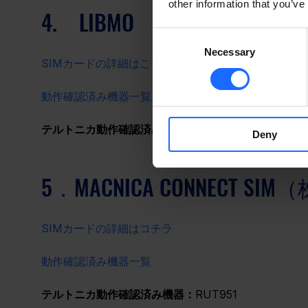
other information that you’ve
4.　LIBMO （株式会社T
Consent
Necessary
Selection
SIMカードの詳細はこちら
動作確認済み機器一覧
テルトニカ動作確認済み機器：
確認中
Deny
5．MACNICA CONNECT 
SIMカードの詳細はコチラ
動作確認済み機器一覧
テルトニカ動作確認済み機器：
RUT951