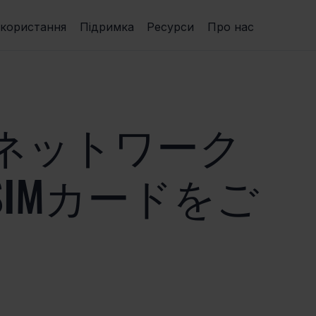
икористання
Підримка
Ресурси
Про нас
ネットワーク
IMカードをご