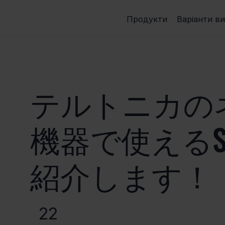
Продукти
Варіанти в
テルトニカの
機器で使えるS
紹介します！
22