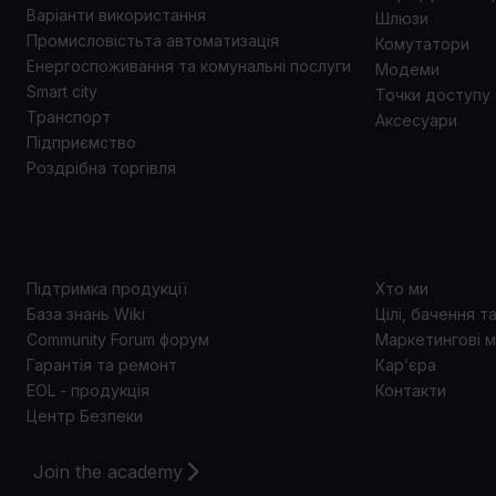
Варіанти використання
Шлюзи
Промисловістьта автоматизація
Комутатори
Енергоспоживання та комунальні послуги
Модеми
Smart city
Точки доступу
Транспорт
Аксесуари
Підприємство
Роздрібна торгівля
ПІДТРИМКА
ПРО 
Підтримка продукції
Хто ми
База знань Wiki
Цілі, бачення т
Community Forum форум
Маркетингові м
Гарантія та ремонт
Кар’єра
EOL - продукція
Контакти
Центр Безпеки
Join the academy