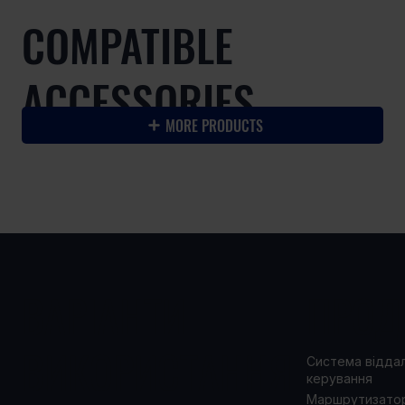
COMPATIBLE
ACCESSORIES
MORE PRODUCTS
ВАРІАНТИ
ПРОД
ВИКОРИСТАННЯ
Система відда
керування
Маршрутизато