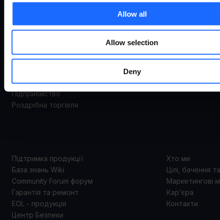
ВИКОРИСТАННЯ
Система відда
Allow all
керування
Маршрутизато
Варіанти використання
Шлюзи
Allow selection
Промисловістьта автоматизація
Комутатори
Енергоспоживання та комунальні послуги
Модеми
Deny
Smart city
Точки доступу
Транспорт
Аксесуари
Підприємство
Роздрібна торгівля
ПІДТРИМКА
ПРО 
Підтримка продукції
Хто ми
База знань Wiki
Цілі, бачення т
Community Forum форум
Маркетингові м
Гарантія та ремонт
Кар’єра
EOL - продукція
Контакти
Центр Безпеки