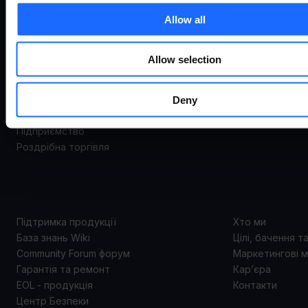
ВИКОРИСТАННЯ
Система відда
Allow all
керування
Маршрутизато
Варіанти використання
Шлюзи
Allow selection
Промисловістьта автоматизація
Комутатори
Енергоспоживання та комунальні послуги
Модеми
Deny
Smart city
Точки доступу
Транспорт
Аксесуари
Підприємство
Роздрібна торгівля
ПІДТРИМКА
ПРО 
Підтримка продукції
Хто ми
База знань Wiki
Цілі, бачення т
Community Forum форум
Маркетингові м
Гарантія та ремонт
Кар’єра
EOL - продукція
Контакти
Центр Безпеки