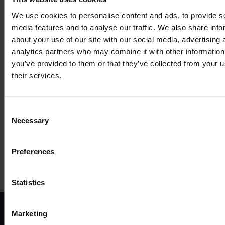
We use cookies to personalise content and ads, to provide s
media features and to analyse our traffic. We also share info
about your use of our site with our social media, advertising 
analytics partners who may combine it with other information
you’ve provided to them or that they’ve collected from your u
COMPATIBLE
their services.
ACCESSORIES
Consent
Necessary
Selection
MORE PRODUCTS
Preferences
Statistics
Marketing