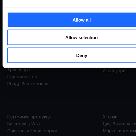
ВАРІАНТИ
ПРОД
ВИКОРИСТАННЯ
Allow all
Система відда
керування
Маршрутизато
Allow selection
Варіанти використання
Шлюзи
Промисловістьта автоматизація
Комутатори
Deny
Енергоспоживання та комунальні послуги
Модеми
Smart city
Точки доступу
Транспорт
Аксесуари
Підприємство
Роздрібна торгівля
ПІДТРИМКА
ПРО 
Підтримка продукції
Хто ми
База знань Wiki
Цілі, бачення т
Community Forum форум
Маркетингові м