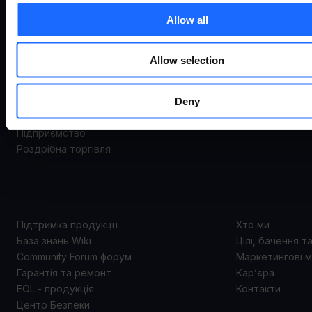
ВИКОРИСТАННЯ
Система відда
Allow all
керування
Маршрутизато
Варіанти використання
Шлюзи
Allow selection
Промисловістьта автоматизація
Комутатори
Енергоспоживання та комунальні послуги
Модеми
Deny
Smart city
Точки доступу
Транспорт
Аксесуари
Підприємство
Роздрібна торгівля
ПІДТРИМКА
ПРО 
Підтримка продукції
Хто ми
База знань Wiki
Цілі, бачення т
Community Forum форум
Маркетингові м
Гарантія та ремонт
Кар’єра
EOL - продукція
Контакти
Центр Безпеки