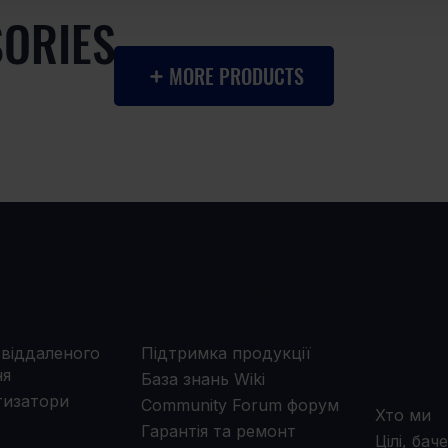
SORIES
MORE PRODUCTS
ОДУКТИ
ПІДТРИМКА
ПР
НА
віддаленого
Підтримка продукції
ня
База знань Wiki
изатори
Community Forum форум
Хто ми
Гарантія та ремонт
Цілі, бач