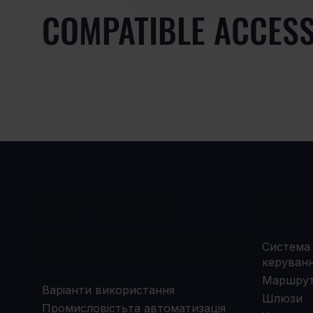
COMPATIBLE ACCES
ВАРІАНТИ
ПР
ВИКОРИСТАННЯ
Система 
керуван
Маршрут
Варіанти використання
Шлюзи
Промисловістьта автоматизація