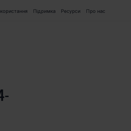
икористання
Підримка
Ресурси
Про нас
4-