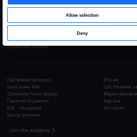
Варіанти використання
Шлюзи
Промисловістьта автоматизація
Комутатори
Allow selection
Енергоспоживання та комунальні послуги
Модеми
Smart city
Точки доступу
Транспорт
Deny
Аксесуари
Підприємство
Роздрібна торгівля
ПІДТРИМКА
ПРО 
Підтримка продукції
Хто ми
База знань Wiki
Цілі, бачення т
Community Forum форум
Маркетингові м
Гарантія та ремонт
Кар’єра
EOL - продукція
Контакти
Центр Безпеки
Join the academy