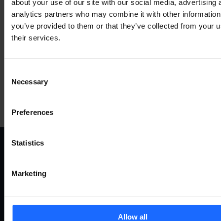
about your use of our site with our social media, advertising 
COMPATIBLE
analytics partners who may combine it with other information
you’ve provided to them or that they’ve collected from your u
their services.
ACCESSORIES
MORE PRODUCTS
Consent
Necessary
Selection
Preferences
Statistics
ВАРІАНТИ
ПРОД
Marketing
ВИКОРИСТАННЯ
Система відда
керування
Allow all
Маршрутизато