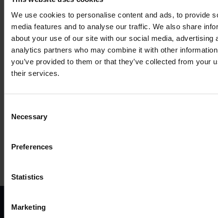
We use cookies to personalise content and ads, to provide s
media features and to analyse our traffic. We also share info
about your use of our site with our social media, advertising 
analytics partners who may combine it with other information
you’ve provided to them or that they’ve collected from your u
COMPATIBLE
their services.
ACCESSORIES
Consent
Necessary
Selection
MORE PRODUCTS
Preferences
Statistics
Marketing