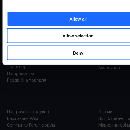
ВАРІАНТИ
ПРОД
ВИКОРИСТАННЯ
Allow all
Система відда
керування
Маршрутизато
Allow selection
Варіанти використання
Шлюзи
Промисловістьта автоматизація
Комутатори
Deny
Енергоспоживання та комунальні послуги
Модеми
Smart city
Точки доступу
Транспорт
Аксесуари
Підприємство
Роздрібна торгівля
ПІДТРИМКА
ПРО 
Підтримка продукції
Хто ми
База знань Wiki
Цілі, бачення т
Community Forum форум
Маркетингові м