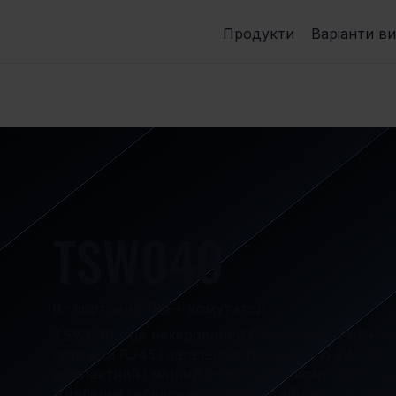
Продукти
Варіанти в
TSW040
8- портовий PoE+ комутатор
TSW040 - це некерований 8-портовий PoE+ кому
портами RJ45 і загальною потужністю 240 Вт, 
компактний і міцний 8-портовий комутатор та
живлення і вбудований кронштейн на DIN-рейк