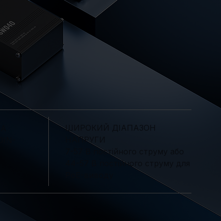
ШИРОКИЙ ДІАПАЗОН
КА
НАПРУГИ
DIN-
7-57 В постійного струму або
44-57 В постійного струму для
PoE-виводу