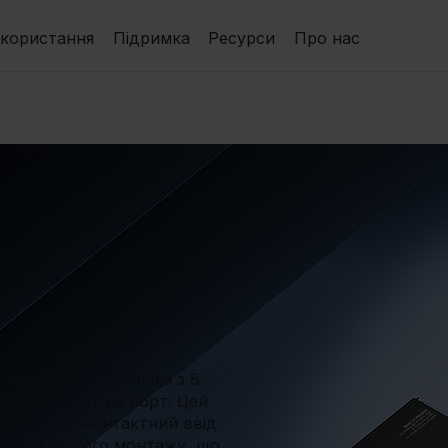
икористання
Підримка
Ресурси
Про нас
татор від Teltonika з 8
або до 30 Вт на порт. Цей
кож має 2-контактний ввід
у для легкого монтажу, що