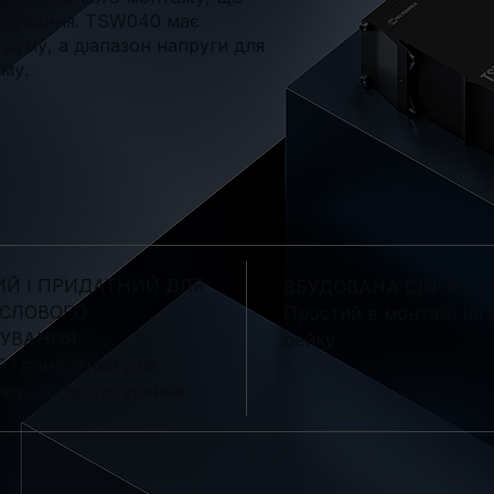
тосування. TSW040 має
руму, а діапазон напруги для
му.
Й І ПРИДАТНИЙ ДЛЯ
ВБУДОВАНА DIN-РЕЙ
СЛОВОГО
Простий в монтажі на 
СУВАННЯ
рейку
 і придатний для
ового застосування