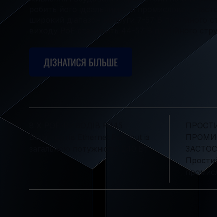
робить його ідеальним для промислового зас
широкий діапазон напруги 7-57 В постійного ст
виходу PoE становить 44-57 В постійного стру
ДІЗНАТИСЯ БІЛЬШЕ
8 X POE-ВИВОДІВ RJ45
ПРОСТИ
Вісім портів Ethernet PoE-out із
ПРОМИ
загальною потужністю 240 Вт
ЗАСТО
Простий
промисл